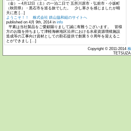
（金）～4月12日（土）の一泊二日で 五所川原市・弘前市・小坂町
（秋田県）・黒石市を巡る旅でした。 少し寒さを感じましたが晴
天に恵 […]
ようこそ！！ 株式会社 鉄山協和組のサイトへ
published on 4月 9th, 2014 in
info
平素は当社製品をご愛顧賜りまして誠に有難うございます。 皆様
方のお陰を持ちまして津軽海峡地区沿岸における水産資源増殖施設
造成等の工事向け資材としての割石提供で創業５０周年を迎えるこ
とができまし […]
Copyright © 2011-2014
TETSUZA