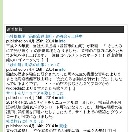
新着情報
当社採掘場（函館市鉄山町）の舞台が上映中
published on 4月 25th, 2014 in
info
平成２５年夏、当社の採掘場（函館市鉄山町）が映画 『 そこのみ
にて光り輝く 』の撮影現場となりました。 皆様のご協力にあらため
てお礼を申し上げます。 注目はヘルメットのマーク！！ 鉄山協和
組のロゴマークです […]
『鉄山町』町名の由来について
published on 4月 16th, 2014 in
info
函館の歴史を独自に研究されました岡本先生の貴重な資料によりま
すと北海道函館市鉄山町は 『たたら吹き製鉄が行われてた』にちな
んでいるようです。 ・・・函館のおぢさん２的ブログから
wikipediaによりますとたたら吹きと […]
サイトをリニューアル致しました
published on 4月 15th, 2014 in
info
2014年4月15日にサイトをリニューアル致しました。 採石計画認可
証や試験成績表がダウンロード可能となりました。 船積み場所の確
認用に詳細図を用意いたしましたので、サイト上での確認と ダウン
ロードが可能になりました。
社員旅行に行きました
published on 4月 14th, 2014 in
親睦
立佞武多祭り – 立佞武多の館での撮影写真 平成２５年4月11日